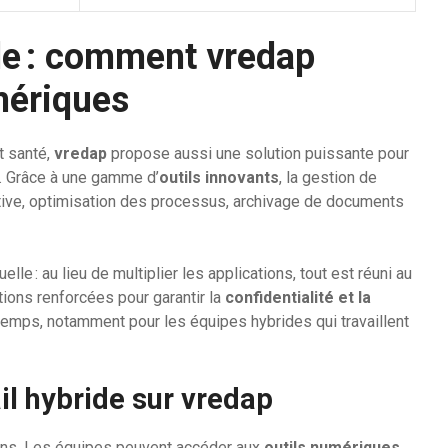
le : comment vredap
umériques
t santé,
vredap
propose aussi une solution puissante pour
. Grâce à une gamme d’
outils innovants
, la gestion de
rative, optimisation des processus, archivage de documents
lle : au lieu de multiplier les applications, tout est réuni au
ions renforcées pour garantir la
confidentialité et la
e temps, notamment pour les équipes hybrides qui travaillent
il hybride sur vredap
n sens. Les équipes peuvent accéder aux
outils numériques