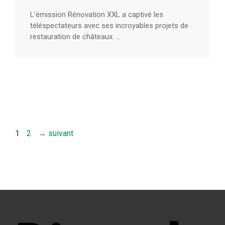
L’émission Rénovation XXL a captivé les
téléspectateurs avec ses incroyables projets de
restauration de châteaux. ...
Page
Page
1
2
→
suivant