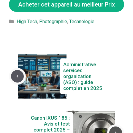
Acheter cet appareil au meilleur Prix
Catégories
High Tech
,
Photographie
,
Technologie
Administrative
services
organization
(ASO) : guide
complet en 2025
Canon IXUS 185 :
Avis et test
complet 2025 –