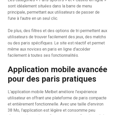
sont idéalement situées dans la barre de menu
principale, permettant aux utilisateurs de passer de
l’une à l’autre en un seul clic.
De plus, des filtres et des options de tri permettent aux
utilisateurs de trouver facilement des jeux, des matchs
ou des paris spécifiques. Le site est réactif et permet
même aux novices en paris en ligne d’accéder
facilement à toutes ses fonctionnalités.
Application mobile avancée
pour des paris pratiques
L’application mobile Melbet améliore l’expérience
utilisateur en offrant une plateforme de paris compacte
et entièrement fonctionnelle. Avec une taille d’environ
38 Mo, l’application est légère et consomme peu