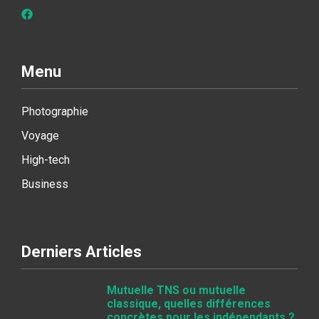
Menu
Photographie
Voyage
High-tech
Business
Derniers Articles
Mutuelle TNS ou mutuelle
classique, quelles différences
concrètes pour les indépendants ?