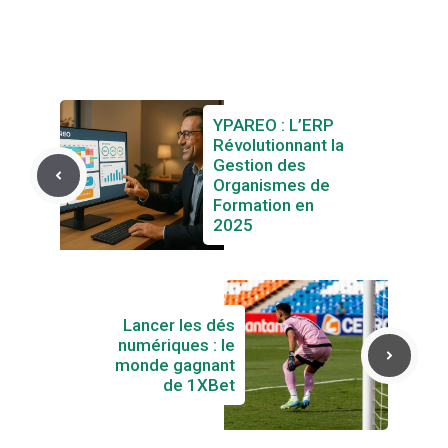
YPAREO : L’ERP
Révolutionnant la
Gestion des
Organismes de
Formation en
2025
Lancer les dés
numériques : le
monde gagnant
de 1XBet