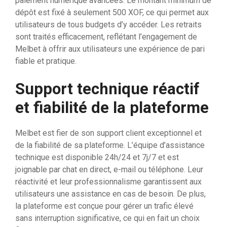
paiement numérique avancées. Le montant minimum de
dépôt est fixé à seulement 500 XOF, ce qui permet aux
utilisateurs de tous budgets d’y accéder. Les retraits
sont traités efficacement, reflétant l’engagement de
Melbet à offrir aux utilisateurs une expérience de pari
fiable et pratique.
Support technique réactif
et fiabilité de la plateforme
Melbet est fier de son support client exceptionnel et
de la fiabilité de sa plateforme. L’équipe d’assistance
technique est disponible 24h/24 et 7j/7 et est
joignable par chat en direct, e-mail ou téléphone. Leur
réactivité et leur professionnalisme garantissent aux
utilisateurs une assistance en cas de besoin. De plus,
la plateforme est conçue pour gérer un trafic élevé
sans interruption significative, ce qui en fait un choix