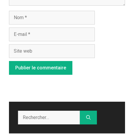
Nom
E-
mail
Site
web
Rechercher :