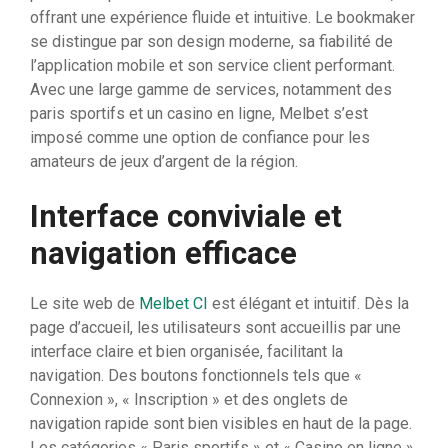
offrant une expérience fluide et intuitive. Le bookmaker
se distingue par son design moderne, sa fiabilité de
l’application mobile et son service client performant.
Avec une large gamme de services, notamment des
paris sportifs et un casino en ligne, Melbet s’est
imposé comme une option de confiance pour les
amateurs de jeux d’argent de la région.
Interface conviviale et
navigation efficace
Le site web de
Melbet CI
est élégant et intuitif. Dès la
page d’accueil, les utilisateurs sont accueillis par une
interface claire et bien organisée, facilitant la
navigation. Des boutons fonctionnels tels que «
Connexion », « Inscription » et des onglets de
navigation rapide sont bien visibles en haut de la page.
Les catégories « Paris sportifs » et « Casino en ligne »