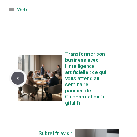
Catégories
Web
Transformer son
business avec
l’intelligence
artificielle : ce qui
vous attend au
séminaire
parisien de
ClubFormationDi
gital.fr
Subtel.fr avis :