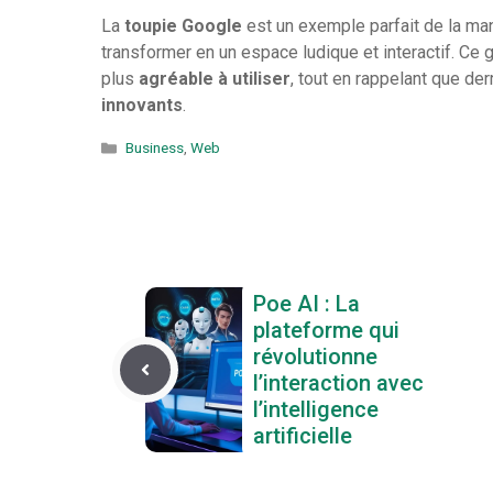
La
toupie Google
est un exemple parfait de la ma
transformer en un espace ludique et interactif. Ce
plus
agréable à utiliser
, tout en rappelant que de
innovants
.
Catégories
Business
,
Web
Poe AI : La
plateforme qui
révolutionne
l’interaction avec
l’intelligence
artificielle