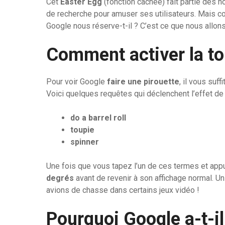
Cet
Easter Egg
(fonction cachée) fait partie des
de recherche pour amuser ses utilisateurs. Mais c
Google nous réserve-t-il ? C’est ce que nous allon
Comment activer la to
Pour voir Google
faire une pirouette
, il vous suf
Voici quelques requêtes qui déclenchent l’effet de 
do a barrel roll
toupie
spinner
Une fois que vous tapez l’un de ces termes et appu
degrés
avant de revenir à son affichage normal. U
avions de chasse dans certains jeux vidéo !
Pourquoi Google a-t-il