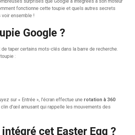
 nombreuses surprises que Google a intégrées à son moteur
omment fonctionne cette toupie et quels autres secrets
s voir ensemble !
upie Google ?
fit de taper certains mots-clés dans la barre de recherche.
toupie :
yez sur « Entrée », l’écran effectue une
rotation à 360
n clin d’œil amusant qui rappelle les mouvements des
 intégré cet Easter Egg ?